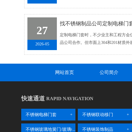
从外观协调、通行体验到安全�...
27
定制电梯门套时，不少业主和工程方会优
品公司合作。但市面上304和201材质
2026-05
分。选错材质，后期容易出现生锈、�..
网站首页
公司简介
快速通道
RAPID NAVIGATION
不锈钢电梯门套
不锈钢联动移门
不锈钢玻璃地簧门/玻璃隔断
不锈钢装饰制品