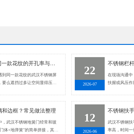
不锈钢屏风“通透感”怎么调：同一款花纹的开孔率与视觉效果解析
22
到同一款花纹的武汉不锈钢屏
在现场沟通中，
，要么遮挡过多让空间显得压
扶握或风压作
2026-07
坏了，更多时候
璃和边框？常见做法整理
12
，武汉不锈钢地簧门经常和玻
武汉不锈钢扶手
门体+地弹簧”的简单拼接，其实
率高，时间一
2026-06