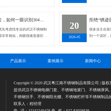
发现问题后不知
找不锈钢制品公司定制电梯门套，如何一眼识别304与201材质？
20
先考虑找专业的武汉不锈钢制
很多业主在装修
外观非常相似，肉眼很难直接区
到一个误区，
2026-05
.
汉平原，夏季高
产品展示
案例展示
新闻中心
Copyright © 2020 武汉粤江南不锈钢制品有限公司 | 版
提供武汉不锈钢电梯门套、不锈钢地簧门、不锈钢屏风
不锈钢扶手、不锈钢阳光棚、不锈钢栏杆等不锈钢制品
联系人：程经理
电 话：15342240478 座 机：027-83058829