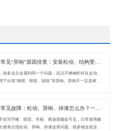
不锈钢栏杆常见“异响”原因排查：安装松动、结构受力、连接件该怎么处理
很多业主会遇到同一个问题：武汉不锈钢栏杆在走动、
用下出现“咯噔、吱吱、哒哒”等异响。异响不一定是材料
与安装紧固、�...
不锈钢扶手常见故障：松动、异响、掉漆怎么办？一步步自查
在写字楼、医院、学校、商场里随处可见，日常使用频
长难免出现松动、异响、掉漆这类问题。很多物业或业主