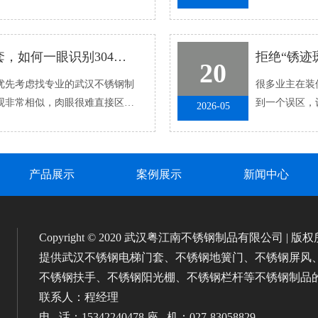
发现问题后不知
找不锈钢制品公司定制电梯门套，如何一眼识别304与201材质？
20
先考虑找专业的武汉不锈钢制
很多业主在装修
外观非常相似，肉眼很难直接区
到一个误区，
2026-05
.
汉平原，夏季高
产品展示
案例展示
新闻中心
Copyright © 2020 武汉粤江南不锈钢制品有限公司 | 版
提供武汉不锈钢电梯门套、不锈钢地簧门、不锈钢屏风
不锈钢扶手、不锈钢阳光棚、不锈钢栏杆等不锈钢制品
联系人：程经理
电 话：15342240478 座 机：027-83058829