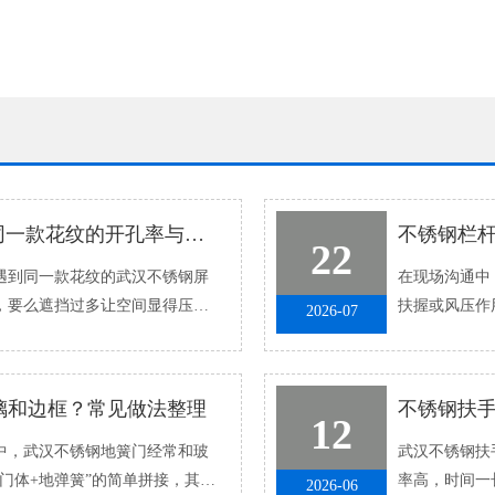
不锈钢屏风“通透感”怎么调：同一款花纹的开孔率与视觉效果解析
22
到同一款花纹的武汉不锈钢屏
在现场沟通中，
，要么遮挡过多让空间显得压
扶握或风压作
2026-07
坏了，更多时候
璃和边框？常见做法整理
12
，武汉不锈钢地簧门经常和玻
武汉不锈钢扶手
门体+地弹簧”的简单拼接，其实
率高，时间一
2026-06