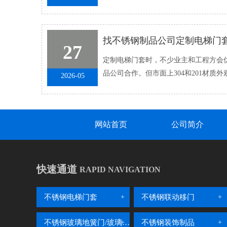
从外观协调、通行体验到安全�...
27
定制电梯门套时，不少业主和工程方会优
品公司合作。但市面上304和201材质
2026-05
分。选错材质，后期容易出现生锈、�..
网站首页
公司简介
快速通道
RAPID NAVIGATION
不锈钢电梯门套
不锈钢联动移门
不锈钢玻璃地簧门/玻璃隔断
不锈钢装饰制品