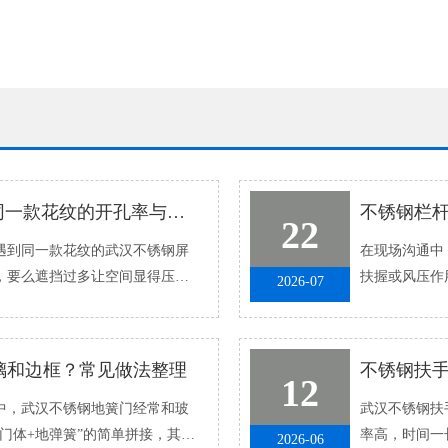
不锈钢屏风“通透感”怎么调：同一款花纹的开孔率与视觉效果解析
22
到同一款花纹的武汉不锈钢屏
在现场沟通中，
，要么遮挡过多让空间显得压
扶握或风压作
2026-07
坏了，更多时候
璃和边框？常见做法整理
12
，武汉不锈钢地簧门经常和玻
武汉不锈钢扶手
门体+地弹簧”的简单拼接，其实
率高，时间一
2026-06