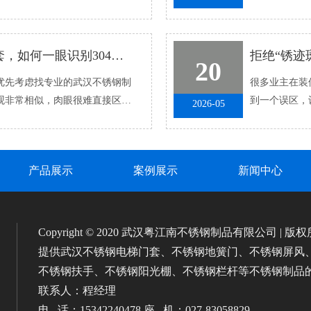
发现问题后不知
找不锈钢制品公司定制电梯门套，如何一眼识别304与201材质？
20
先考虑找专业的武汉不锈钢制
很多业主在装修
外观非常相似，肉眼很难直接区
到一个误区，
2026-05
.
汉平原，夏季高
产品展示
案例展示
新闻中心
Copyright © 2020 武汉粤江南不锈钢制品有限公司 | 版
提供武汉不锈钢电梯门套、不锈钢地簧门、不锈钢屏风
不锈钢扶手、不锈钢阳光棚、不锈钢栏杆等不锈钢制品
联系人：程经理
电 话：15342240478 座 机：027-83058829