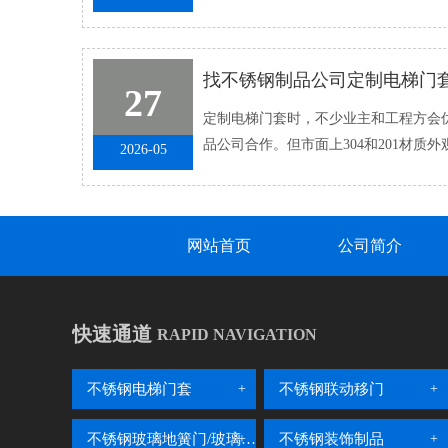
从外观协调、通行体验到安全�...
27
定制电梯门套时，不少业主和工程方会优
品公司合作。但市面上304和201材质
2026-05
分。选错材质，后期容易出现生锈、�..
网站首页
公司简介
快速通道
RAPID NAVIGATION
不锈钢电梯门套
不锈钢联动移门
不锈钢玻璃地簧门/玻璃隔断
不锈钢装饰制品