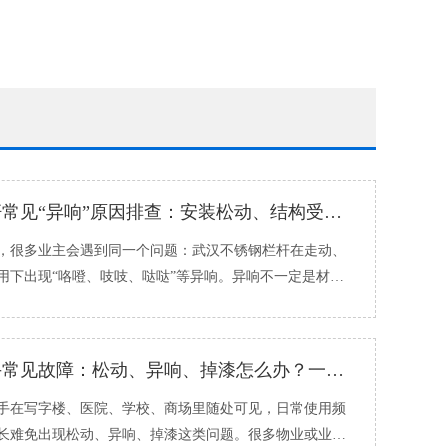
不锈钢栏杆常见“异响”原因排查：安装松动、结构受力、连接件该怎么处理
很多业主会遇到同一个问题：武汉不锈钢栏杆在走动、
用下出现“咯噔、吱吱、哒哒”等异响。异响不一定是材料
与安装紧固、�...
不锈钢扶手常见故障：松动、异响、掉漆怎么办？一步步自查
在写字楼、医院、学校、商场里随处可见，日常使用频
长难免出现松动、异响、掉漆这类问题。很多物业或业主