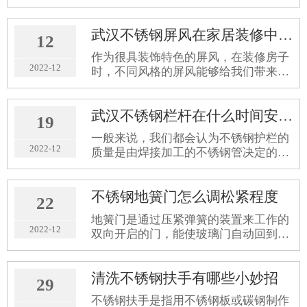
基础性产业。但是武汉不锈钢制品的未
来发展趋势又将是如何呢？分析如下。
武汉不锈钢屏风在家居装修中的价值
12
作为很具装饰特色的屏风，在装修房子
2022-12
时，不同风格的屏风能够给我们带来不
一样的感觉，而它也早早的成为我们家
居的一部分，备受国人的喜爱。要知
武汉不锈钢栏杆在什么时间安装比较好
道，屏风作为一个由于悠久历史且非常
19
传统的家具，它一直都被摆放在房间里
一般来说，我们都会认为不锈钢护栏的
较为明细那的位置，从而有效的起到其
2022-12
质量是由焊接加工的不锈钢管决定的，
该有的作用，如有效的隔离、防风，或
但小编想告诉大家，其实，不锈钢护栏
者是美化房子的作用，为了能让大家更
的安装时间也会影响到它的使用质量和
了解屏风，下面就让小编来给大家介绍
不锈钢地簧门怎么调松紧程度
时间的。所以说武汉不锈钢栏杆在什么
22
一下武汉不锈钢屏风在家居装修中的价
时间安装比较好呢？
值吧。
地簧门是通过压紧弹簧的装置来工作的
2022-12
双向开启的门，能使玻璃门自动回到初
始的关门状态，使其在关门的时候不会
让门扇因关闭时甩伤人。但是你知道武
清洗不锈钢扶手有哪些小妙招
汉不锈钢地簧门怎么调松紧程度吗？
29
不锈钢扶手是指用不锈钢板或碳钢制作