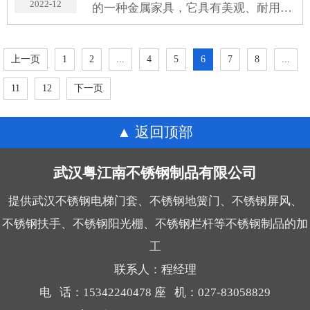
2022-12
的一种金属家具，它具有美观、耐用、
方便清洁等优点，非常受欢迎。那么，
清洗武汉不锈钢扶手有哪些小妙招呢？
上一页
1
2
...
4
5
6
7
8
...
11
12
下一页
返回顶部
武汉粤江南不锈钢制品有限公司
提供武汉不锈钢电梯门套、不锈钢地簧门、不锈钢屏风、
不锈钢扶手、不锈钢阳光棚、不锈钢栏杆等不锈钢制品的加
工
联系人：程经理
电 话：15342240478 座 机：027-83058829