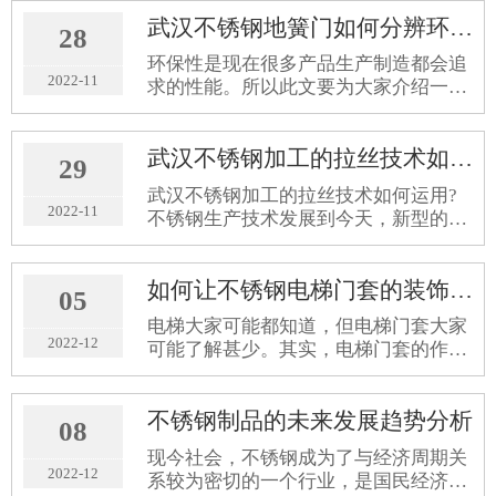
工过程中存在的一个难题，所以我们在
武汉不锈钢地簧门如何分辨环保指标
遇到电梯门套安装后两边缝口过大的现
28
象时，也不需要太过惊讶，反而是应该
环保性是现在很多产品生产制造都会追
去反思造成这类现象的原因，以及做好
2022-11
求的性能。所以此文要为大家介绍一下
及时的正确处理才对。所以武汉不锈钢
武汉不锈钢地簧门如何分辨环保指标的
电梯门套安装后两边缝口过大如何解决
知识。
呢？
武汉不锈钢加工的拉丝技术如何运用
29
武汉不锈钢加工的拉丝技术如何运用?
2022-11
不锈钢生产技术发展到今天，新型的不
锈钢拉丝技术的运用也让不锈钢这种材
料得到了更加广泛的发展空间，让更多
如何让不锈钢电梯门套的装饰作用更加明显
的精细物件，更多的物品上面也可以使
05
用不锈钢，同时也有着更加富有韵味的
电梯大家可能都知道，但电梯门套大家
艺术气息。
2022-12
可能了解甚少。其实，电梯门套的作用
还是非常大的，除了具有基本的防碰
撞、防火效果之外，还具有一定的装饰
不锈钢制品的未来发展趋势分析
作用。下面我们就着重谈一下如何让武
08
汉不锈钢电梯门套的装饰作用更加明显
现今社会，不锈钢成为了与经济周期关
吧。
2022-12
系较为密切的一个行业，是国民经济的