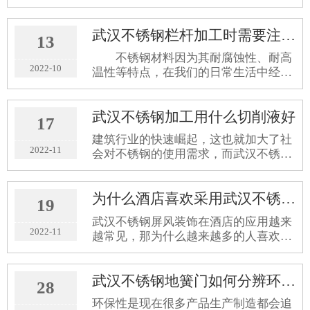
下面武汉不锈钢加工公司教您不锈钢加
工出现变形的解决办法，详细如下。
武汉不锈钢栏杆加工时需要注意哪些？
13
不锈钢材料因为其耐腐蚀性、耐高
2022-10
温性等特点，在我们的日常生活中经常
能见到由不锈钢加工而成的制品。不锈
钢为合金材料，存在不同的晶相，温度
武汉不锈钢加工用什么切削液好
变化时晶相发生相应的变化。那么在武
17
汉不锈钢栏杆​的加工过程都有哪些事情
建筑行业的快速崛起，这也就加大了社
需要注意呢？
2022-11
会对不锈钢的使用需求，而武汉不锈钢
加工这个行业也变得至关重要，如果想
要对不锈钢进行有效的加工，还是需要
为什么酒店喜欢采用武汉不锈钢屏风做装饰？
找专业的公司来进行处理，因为只有著
19
有专业知识和技能的人员才能将不锈钢
武汉不锈钢屏风装饰在酒店的应用越来
加工好，下面就让我们一起来学一下在
2022-11
越常见，那为什么越来越多的人喜欢用
加工的时候需要使用什么样的切削液会
不锈钢屏风作为酒店的装饰呢？
更好。
武汉不锈钢地簧门如何分辨环保指标
28
环保性是现在很多产品生产制造都会追