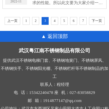
2022-11
求的性能。所以此文要为大家介绍一下
武汉不锈钢地簧门如何分辨环保指标的
知识。
上一页
1
2
3
4
5
6
7
下一页
返回顶部
武汉粤江南不锈钢制品有限公司
提供武汉不锈钢电梯门套、不锈钢地簧门、不锈钢屏风、
不锈钢扶手、不锈钢阳光棚、不锈钢栏杆等不锈钢制品的加
工
联系人：程经理
电 话：15342240478 座 机：027-83058829
邮 箱：1914877147@qq.com
公司地址：武汉市东西湖区吴家山田园大道吉人工业园12栋