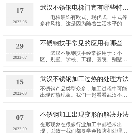
的喜爱。我们在使用不锈钢阳光棚的时
武汉不锈钢电梯门套有哪些特点？
候可以直观的感觉到空间的静谧。今天
17
在这里我们将为大家讲述一下武汉不锈
电梯装饰有欧式、现代式、中式等
钢阳光棚的制作需要注意的事项有哪
2022-06
多种风格。这是因为随着生活水平的提
些。
高，人们不再满足于传统单调的电梯装
修风格。电梯门套可以做各种装饰风
不锈钢扶手常见的应用有哪些
格，武汉电梯不锈钢门套更能满足这种
29
多风格的装饰效果图。不锈钢电梯门
武汉不锈钢扶手​经常被用于：小
2022-07
区、别墅、学校、工程、医院、别墅建
筑、档次高的小区、娱乐商业建筑等工
程建筑；具有价格实惠，防锈耐腐性
武汉不锈钢加工过热的处理方法
好，承重抗压性强，性价比高，使用寿
15
命长，重量轻、不生锈、耐腐性强、适
不锈钢产品类型众多，加工过程中可能
用环境广等特点；能使工程建筑视野更
2022-08
出现过热现象。我们一起看看武汉不锈
加清晰宽阔，空间感好，维护成本低，
钢加工过热的处理方法吧。
让建筑物显得档次更高。
不锈钢加工出现变形的解决办法
07
变形现象在很多行业加工中都经常出
2022-09
现，以致于我们都要学会预防和处理。